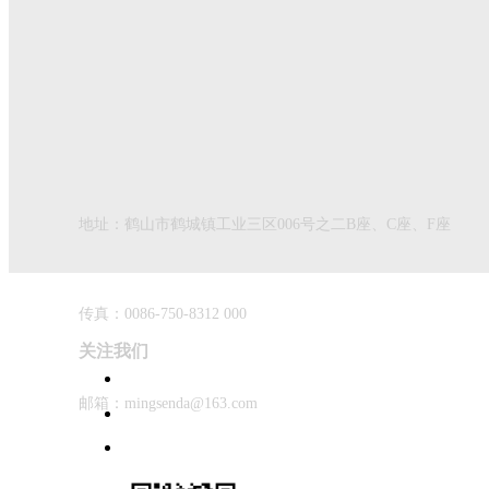
002
004
003
724加厚耐用皮
068黑色纳米皮
地址：鹤山市鹤城镇工业三区006号之二B座、C座、F座
传真：0086-750-8312 000
关注我们
邮箱：mingsenda@163.com