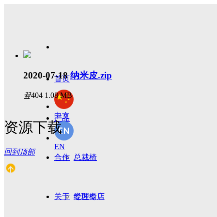
2020-07-18
纳米皮.zip
首页
끂
404
1.08 MB
中文
产品
资源下载
EN
回到顶部
合作
总裁椅
关于
经理椅
专区专店