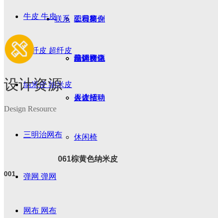
牛皮
牛皮
联系
职员椅
工程案例
公司简介
超纤皮
超纤皮
培训椅
设计资源
品牌文化
营销网络
设计资源
纳米皮
纳米皮
会议椅
展会活动
人才招聘
Design Resource
三明治网布
休闲椅
061棕黄色纳米皮
001
弹网
弹网
网布
网布