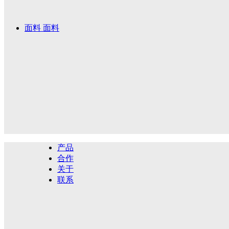
面料
面料
产品
合作
关于
联系
063棕黑色纳米皮