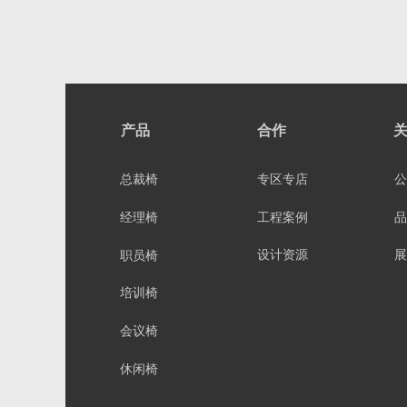
产品
合作
总裁椅
专区专店
公
工程案例
品
经理椅
设计资源
展
职员椅
培训椅
会议椅
休闲椅